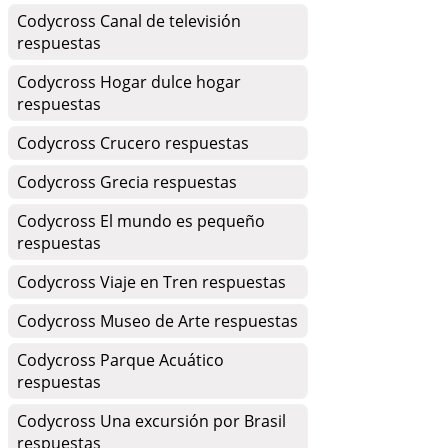
Codycross Canal de televisión
respuestas
Codycross Hogar dulce hogar
respuestas
Codycross Crucero respuestas
Codycross Grecia respuestas
Codycross El mundo es pequeño
respuestas
Codycross Viaje en Tren respuestas
Codycross Museo de Arte respuestas
Codycross Parque Acuático
respuestas
Codycross Una excursión por Brasil
respuestas