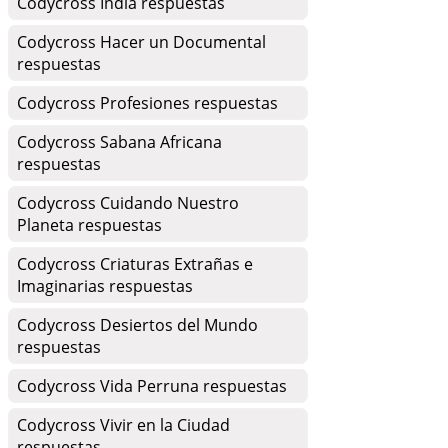
Codycross India respuestas
Codycross Hacer un Documental
respuestas
Codycross Profesiones respuestas
Codycross Sabana Africana
respuestas
Codycross Cuidando Nuestro
Planeta respuestas
Codycross Criaturas Extrañas e
Imaginarias respuestas
Codycross Desiertos del Mundo
respuestas
Codycross Vida Perruna respuestas
Codycross Vivir en la Ciudad
respuestas