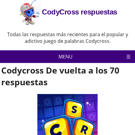
CodyCross respuestas
Todas las respuestas más recientes para el popular y
adictivo juego de palabras Codycross.
MENU
Codycross De vuelta a los 70
Codycross
Política de privacidad
respuestas
Descargo de responsabilidad
Contacta con nosotras