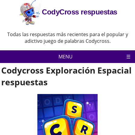
CodyCross respuestas
Todas las respuestas más recientes para el popular y
adictivo juego de palabras Codycross.
MENU
Codycross Exploración Espacial
Codycross
Política de privacidad
respuestas
Descargo de responsabilidad
Contacta con nosotras