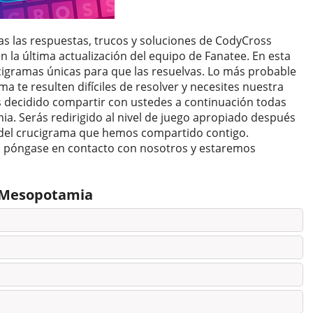
das las respuestas, trucos y soluciones de CodyCross
 la última actualización del equipo de Fanatee. En esta
ucigramas únicas para que las resuelvas. Lo más probable
ma te resulten difíciles de resolver y necesites nuestra
s decidido compartir con ustedes a continuación todas
. Serás redirigido al nivel de juego apropiado después
as del crucigrama que hemos compartido contigo.
n, póngase en contacto con nosotros y estaremos
Mesopotamia