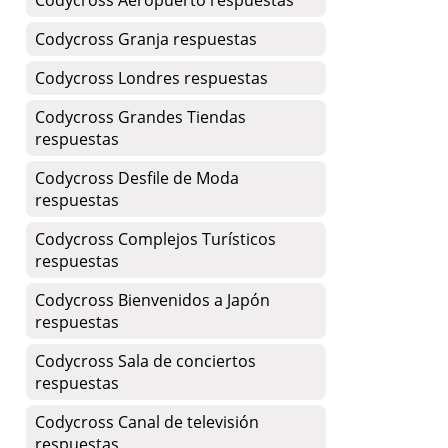
Codycross Aeropuerto respuestas
Codycross Granja respuestas
Codycross Londres respuestas
Codycross Grandes Tiendas
respuestas
Codycross Desfile de Moda
respuestas
Codycross Complejos Turísticos
respuestas
Codycross Bienvenidos a Japón
respuestas
Codycross Sala de conciertos
respuestas
Codycross Canal de televisión
respuestas