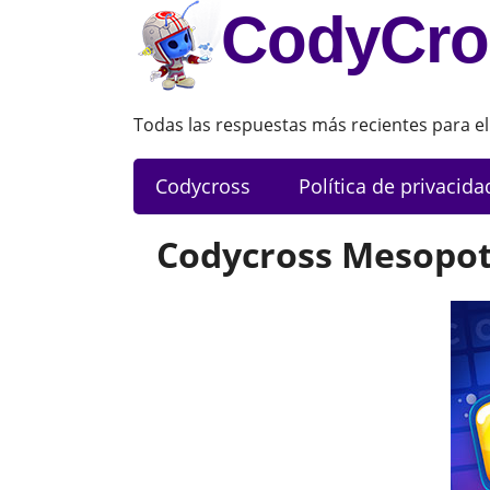
CodyCro
Todas las respuestas más recientes para el
Codycross
Política de privacida
Codycross Mesopot