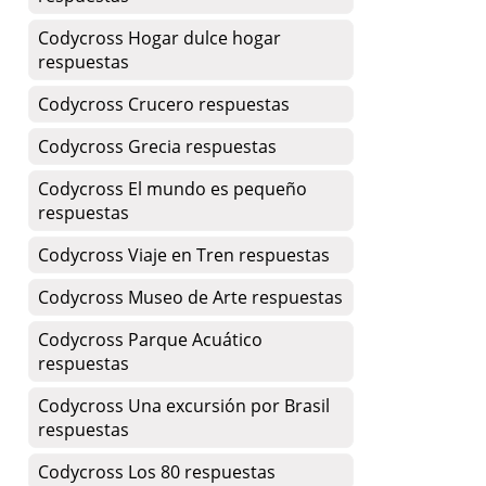
Codycross Hogar dulce hogar
respuestas
Codycross Crucero respuestas
Codycross Grecia respuestas
Codycross El mundo es pequeño
respuestas
Codycross Viaje en Tren respuestas
Codycross Museo de Arte respuestas
Codycross Parque Acuático
respuestas
Codycross Una excursión por Brasil
respuestas
Codycross Los 80 respuestas