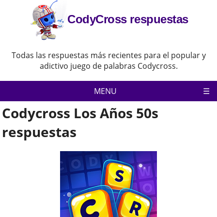
CodyCross respuestas
Todas las respuestas más recientes para el popular y
adictivo juego de palabras Codycross.
MENU
Codycross Los Años 50s
Codycross
Política de privacidad
respuestas
Descargo de responsabilidad
Contacta con nosotras