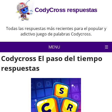
CodyCross respuestas
Todas las respuestas más recientes para el popular y
adictivo juego de palabras Codycross.
MENU
Codycross El paso del tiempo
Codycross
Política de privacidad
respuestas
Descargo de responsabilidad
Contacta con nosotras