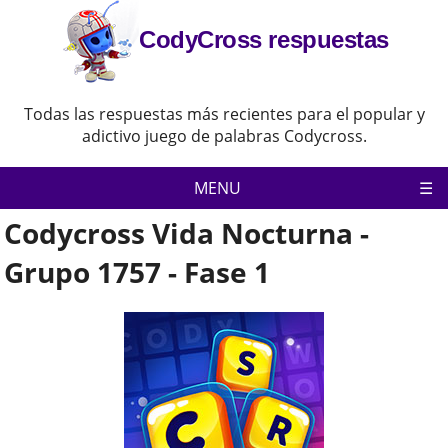
CodyCross respuestas
Todas las respuestas más recientes para el popular y
adictivo juego de palabras Codycross.
MENU
Codycross Vida Nocturna -
Codycross
Política de privacidad
Grupo 1757 - Fase 1
Descargo de responsabilidad
Contacta con nosotras