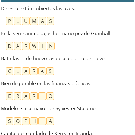
De esto están cubiertas las aves
:
P
L
U
M
A
S
En la serie animada, el hermano pez de Gumball
:
D
A
R
W
I
N
Batir las __ de huevo las deja a punto de nieve
:
C
L
A
R
A
S
Bien disponible en las finanzas públicas
:
E
R
A
R
I
O
Modelo e hija mayor de Sylvester Stallone
:
S
O
P
H
I
A
Capital del condado de Kerry, en Irlanda
: