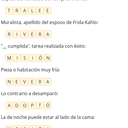
T
R
A
L
E
E
Muralista, apellido del esposo de Frida Kahlo
:
R
I
V
E
R
A
"__ cumplida", tarea realizada con éxito
:
M
I
S
I
Ó
N
Pieza o habitación muy fría
:
N
E
V
E
R
A
Lo contrario a desamparó
:
A
D
O
P
T
Ó
La de noche puede estar al lado de la cama
: