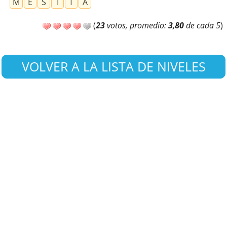
M
E
S
I
T
A
(
23
votos, promedio:
3,80
de cada 5
)
VOLVER A LA LISTA DE NIVELES