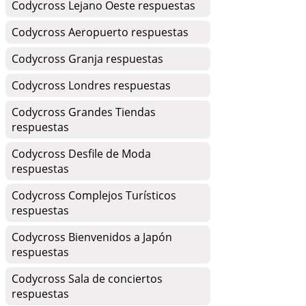
Codycross Lejano Oeste respuestas
Codycross Aeropuerto respuestas
Codycross Granja respuestas
Codycross Londres respuestas
Codycross Grandes Tiendas
respuestas
Codycross Desfile de Moda
respuestas
Codycross Complejos Turísticos
respuestas
Codycross Bienvenidos a Japón
respuestas
Codycross Sala de conciertos
respuestas