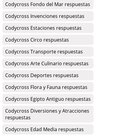
Codycross Fondo del Mar respuestas
Codycross Invenciones respuestas
Codycross Estaciones respuestas
Codycross Circo respuestas
Codycross Transporte respuestas
Codycross Arte Culinario respuestas
Codycross Deportes respuestas
Codycross Flora y Fauna respuestas
Codycross Egipto Antiguo respuestas
Codycross Diversiones y Atracciones
respuestas
Codycross Edad Media respuestas