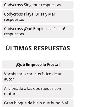
Codycross Singapur respuestas
Codycross Playa, Brisa y Mar
respuestas
Codycross ¡Qué Empiece la Fiesta!
respuestas
ÚLTIMAS RESPUESTAS
¡Qué Empiece la Fiesta!
Vocabulario característico de un
autor
Aficionado a las dos ruedas con
motor
Gran bloque de hielo que hundió al