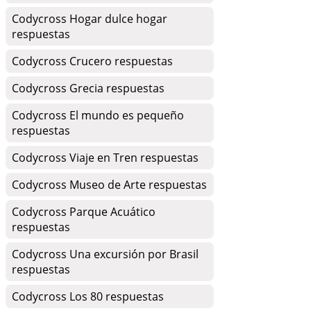
Codycross Hogar dulce hogar
respuestas
Codycross Crucero respuestas
Codycross Grecia respuestas
Codycross El mundo es pequeño
respuestas
Codycross Viaje en Tren respuestas
Codycross Museo de Arte respuestas
Codycross Parque Acuático
respuestas
Codycross Una excursión por Brasil
respuestas
Codycross Los 80 respuestas