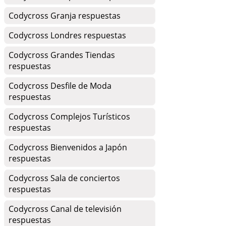
Codycross Granja respuestas
Codycross Londres respuestas
Codycross Grandes Tiendas
respuestas
Codycross Desfile de Moda
respuestas
Codycross Complejos Turísticos
respuestas
Codycross Bienvenidos a Japón
respuestas
Codycross Sala de conciertos
respuestas
Codycross Canal de televisión
respuestas