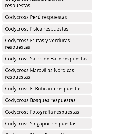
respuestas
Codycross Perú respuestas
Codycross Física respuestas
Codycross Frutas y Verduras
respuestas
Codycross Salón de Baile respuestas
Codycross Maravillas Nórdicas
respuestas
Codycross El Boticario respuestas
Codycross Bosques respuestas
Codycross Fotografía respuestas
Codycross Singapur respuestas