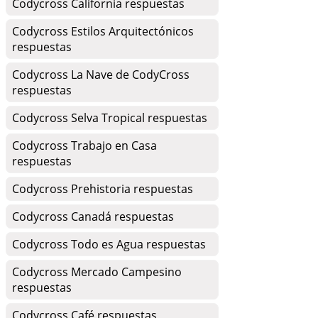
Codycross California respuestas
Codycross Estilos Arquitectónicos
respuestas
Codycross La Nave de CodyCross
respuestas
Codycross Selva Tropical respuestas
Codycross Trabajo en Casa
respuestas
Codycross Prehistoria respuestas
Codycross Canadá respuestas
Codycross Todo es Agua respuestas
Codycross Mercado Campesino
respuestas
Codycross Café respuestas