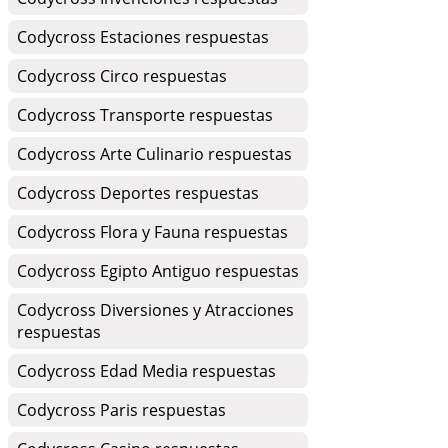
Codycross Estaciones respuestas
Codycross Circo respuestas
Codycross Transporte respuestas
Codycross Arte Culinario respuestas
Codycross Deportes respuestas
Codycross Flora y Fauna respuestas
Codycross Egipto Antiguo respuestas
Codycross Diversiones y Atracciones
respuestas
Codycross Edad Media respuestas
Codycross Paris respuestas